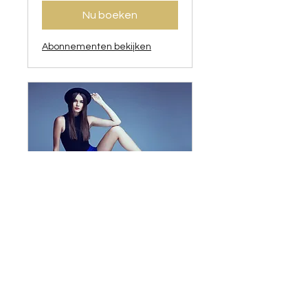
Nu boeken
Abonnementen bekijken
Waxepilatie
WAXEPILATIE VOOR 3 TOT 4
WEKEN ZORGELOOS GLAD
30 min.
per
per lichaamszone