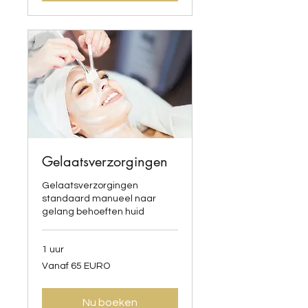
Gelaatsverzorgingen
Gelaatsverzorgingen
standaard manueel naar
gelang behoeften huid
1 uur
Vanaf
Vanaf 65 EURO
65
EURO
Nu boeken