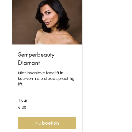
Semperbeauty
Diamant
Niet invasieve facelift in
kuurvorm die steeds prachtig
lift.
1 uur
80
€ 80
euro
Nu boeken