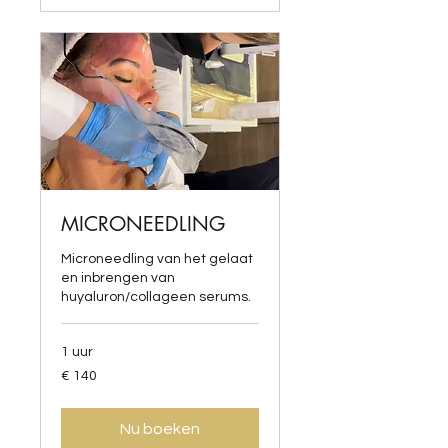
MICRONEEDLING
Microneedling van het gelaat
en inbrengen van
huyaluron/collageen serums.
1 uur
140
€ 140
euro
Nu boeken