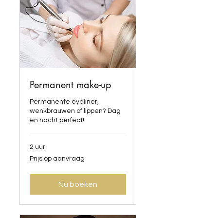
Permanent make-up
Permanente eyeliner,
wenkbrauwen of lippen? Dag
en nacht perfect!
2 uur
Prijs
Prijs op aanvraag
op
aanvraag
Nu boeken