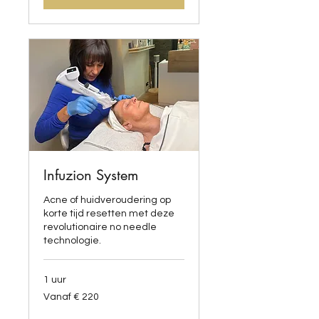
Infuzion System
Acne of huidveroudering op
korte tijd resetten met deze
revolutionaire no needle
technologie.
1 uur
Vanaf
Vanaf € 220
220
euro